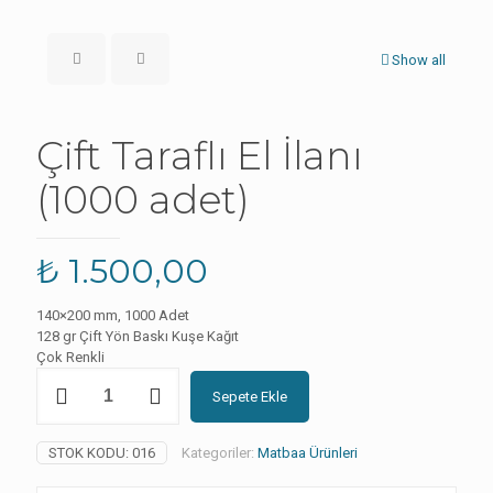
Show all
Çift Taraflı El İlanı
(1000 adet)
₺
1.500,00
140×200 mm, 1000 Adet
128 gr Çift Yön Baskı Kuşe Kağıt
Çok Renkli
Çift
Sepete Ekle
Taraflı
El
İlanı
STOK KODU:
016
Kategoriler:
Matbaa Ürünleri
(1000
adet)