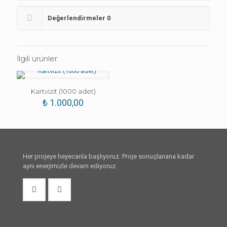
adet
Değerlendirmeler
0
İlgili ürünler
Kartvizit (1000 adet)
₺
1.000,00
Her projeye heyecanla başlıyoruz. Proje sonuçlanana kadar
aynı enerjimizle devam ediyoruz.