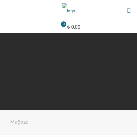
0
₺ 0,00
Mağaza