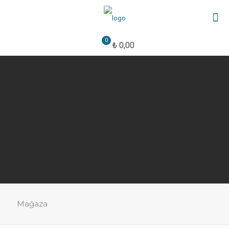
0
₺ 0,00
Mağaza