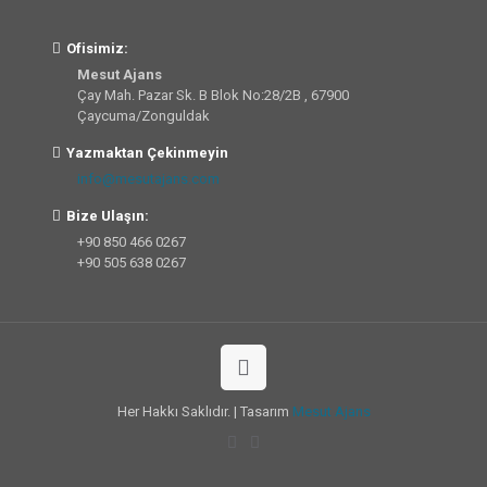
Ofisimiz:
Mesut Ajans
Çay Mah. Pazar Sk. B Blok No:28/2B , 67900
Çaycuma/Zonguldak
Yazmaktan Çekinmeyin
info@mesutajans.com
Bize Ulaşın:
+90 850 466 0267
+90 505 638 0267
Her Hakkı Saklıdır. | Tasarım
Mesut Ajans