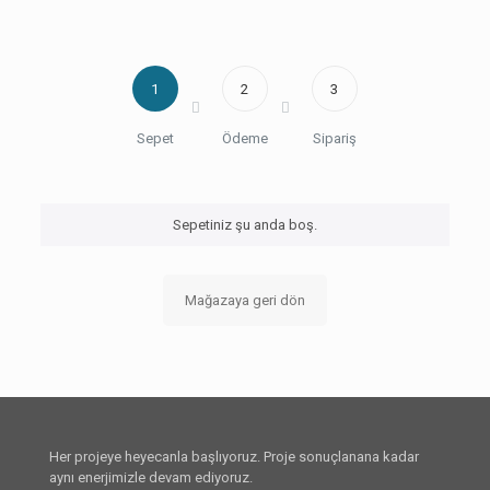
1
2
3
Sepet
Ödeme
Sipariş
Sepetiniz şu anda boş.
Mağazaya geri dön
Her projeye heyecanla başlıyoruz. Proje sonuçlanana kadar
aynı enerjimizle devam ediyoruz.