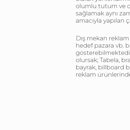
olumlu tutum ve da
sağlamak aynı zam
amacıyla yapılan ç
Dış mekan reklam ü
hedef pazara vb. b
gösterebilmektedi
olursak; Tabela, br
bayrak, billboard 
reklam ürünlerind