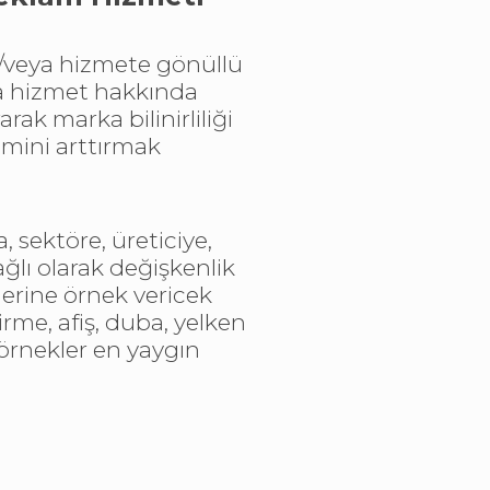
e/veya hizmete gönüllü
da hizmet hakkında
ak marka bilinirliliği
mini arttırmak
 sektöre, üreticiye,
ğlı olarak değişkenlik
erine örnek vericek
irme, afiş, duba, yelken
 örnekler en yaygın