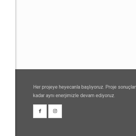
Her projeye heyecanla başlıyoruz. Proje sonuçla
kadar aynı enerjimizle devam ediyoruz.