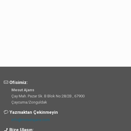
Ofisimiz:
Mesut Ajans
Çay Mah. Pazar Sk. B Blok No:28/2B , 67900
Çaycuma/Zonguldak
Yazmaktan Çekinmeyin
info@mesutajans.com
Bize Ulaşın: